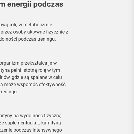
 poziom energii
m energii podczas
zową rolę w metabolizmie
 przez osoby aktywne fizycznie z
dolności podczas treningu.
organizm przekształca je w
yna pełni istotną rolę w tym
riów, gdzie są spalane w celu
ityną może wspomóc efektywność
treningu.
ityny na wydolność fizyczną
 że suplementacja L-karnityną
czenie podczas intensywnego