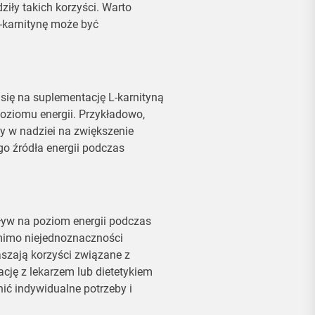
ziły takich korzyści. Warto
-karnitynę może być
ię na suplementację L-karnityną
oziomu energii. Przykładowo,
y w nadziei na zwiększenie
o źródła energii podczas
yw na poziom energii podczas
mimo niejednoznaczności
szają korzyści związane z
cję z lekarzem lub dietetykiem
ć indywidualne potrzeby i