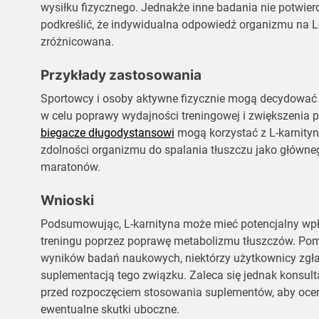
wysiłku fizycznego. Jednakże inne badania nie potwierd
podkreślić, że indywidualna odpowiedź organizmu na L
zróżnicowana.
Przykłady zastosowania
Sportowcy i osoby aktywne fizycznie mogą decydować s
w celu poprawy wydajności treningowej i zwiększenia p
biegacze długodystansowi
mogą korzystać z L-karnityn
zdolności organizmu do spalania tłuszczu jako główneg
maratonów.
Wnioski
Podsumowując, L-karnityna może mieć potencjalny wpł
treningu poprzez poprawę metabolizmu tłuszczów. Po
wyników badań naukowych, niektórzy użytkownicy zgła
suplementacją tego związku. Zaleca się jednak konsulta
przed rozpoczęciem stosowania suplementów, aby oceni
ewentualne skutki uboczne.