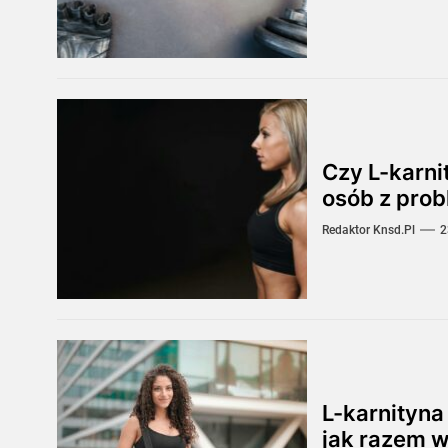
Czy L-karni
osób z prob
Redaktor Knsd.pl
2
L-karnityna
jak razem w