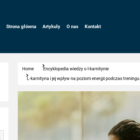
Strona główna
Artykuły
O nas
Kontakt
Home
Encyklopedia wiedzy o l-karnitynie
L-karnityna i jej wpływ na poziom energii podczas treningu
ie
j