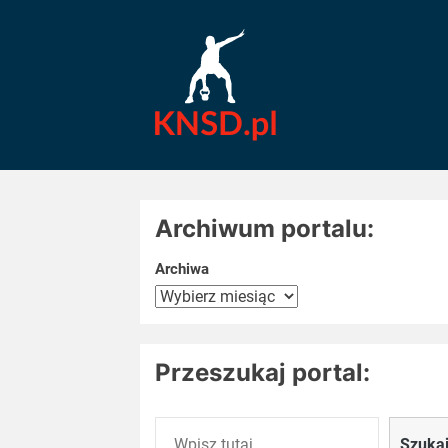
Skip
KNSD
to
the
content
wiedza
o
l-
Archiwum portalu:
Archiwa
karnityn
Przeszukaj portal:
Szukaj
Szuka