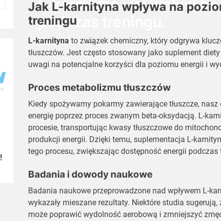
L-karnityna i jej wpływ na
Jak L-karnityna wpływa na pozio
podczas treningu.
treningu
L-karnityna
to związek chemiczny, który odgrywa kluc
Redaktor Knsd.pl
23 Czerwca 2025
tłuszczów. Jest często stosowany jako suplement diety
uwagi na potencjalne korzyści dla poziomu energii i wy
Proces metabolizmu tłuszczów
Kiedy spożywamy pokarmy zawierające tłuszcze, nasz 
energię poprzez proces zwanym beta-oksydacją. L-karnit
procesie, transportując kwasy tłuszczowe do mitochond
produkcji energii. Dzięki temu, suplementacja L-karn
tego procesu, zwiększając dostępność energii podczas 
!
Badania i dowody naukowe
Badania naukowe przeprowadzone nad wpływem L-karn
wykazały mieszane rezultaty. Niektóre studia sugerują,
może poprawić wydolność aerobową i zmniejszyć zmę