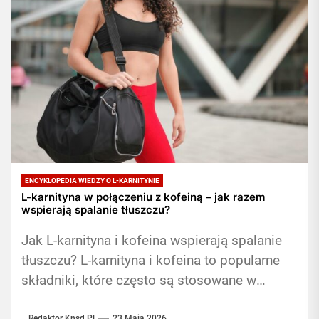
ENCYKLOPEDIA WIEDZY O L-KARNITYNIE
L-karnityna w połączeniu z kofeiną – jak razem
wspierają spalanie tłuszczu?
Jak L-karnityna i kofeina wspierają spalanie
tłuszczu? L-karnityna i kofeina to popularne
składniki, które często są stosowane w
suplementacji mającej na celu wspieranie
Redaktor Knsd.pl
23 Maja 2026