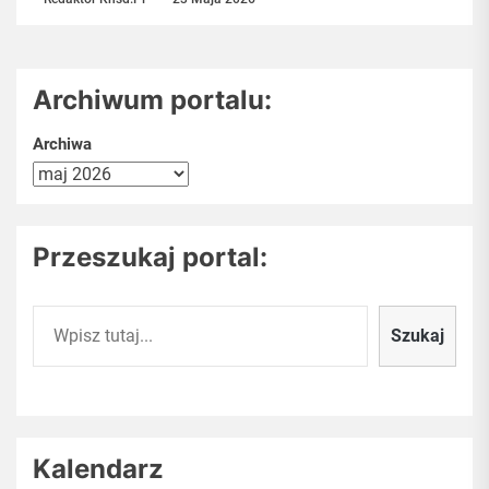
procesu spalania...
Archiwum portalu:
Archiwa
Przeszukaj portal:
Szukaj
Szukaj
Kalendarz