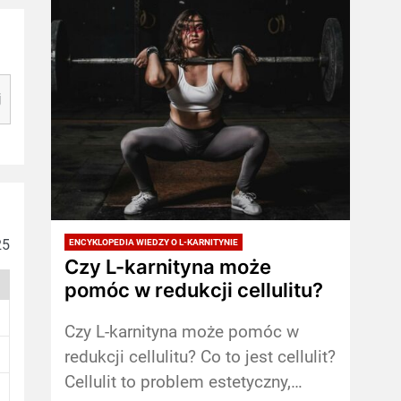
j
25
ENCYKLOPEDIA WIEDZY O L-KARNITYNIE
Czy L-karnityna może
pomóc w redukcji cellulitu?
Czy L-karnityna może pomóc w
redukcji cellulitu? Co to jest cellulit?
Cellulit to problem estetyczny,