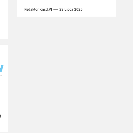
którego główną przyczyną jest
gromadzenie się tkanki tłuszczowej
Redaktor Knsd.pl
23 Lipca 2025
i wody...
!