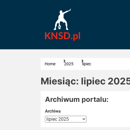
Skip
KNSD
to
the
content
wiedza
o
l-
Home
2025
lipiec
Miesiąc:
lipiec 202
karnityn
Archiwum portalu:
Archiwa