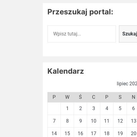
Przeszukaj portal:
Szukaj
Szuka
Kalendarz
lipiec 20
P
W
Ś
C
P
S
N
1
2
3
4
5
6
7
8
9
10
11
12
13
14
15
16
17
18
19
20